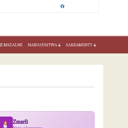
JE MSZALNE
NABOŻEŃSTWA
SAKRAMENTY
Zmarli
Pamięci kapłanów