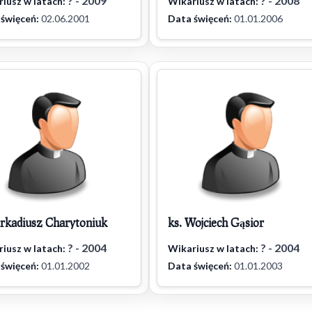
? - 2009
? - 2008
iusz w latach:
Wikariusz w latach:
święceń:
02.06.2001
Data święceń:
01.01.2006
Arkadiusz Charytoniuk
ks. Wojciech Gąsior
? - 2004
? - 2004
iusz w latach:
Wikariusz w latach:
święceń:
01.01.2002
Data święceń:
01.01.2003