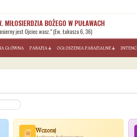
W. MIŁOSIERDZIA BOŻEGO W PUŁAWACH
łosierny jest Ojciec wasz.” (Ew. Łukasza 6, 36)
NA GŁÓWNA
PARAFIA
OGŁOSZENIA PARAFIALNE
INTENC
Wczoraj
Archiwum duchowieństwa