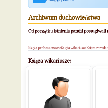
Archiwum duchowieństwa
Od początku istnienia parafii posługiwali 
Księża proboszczowie
Księża wikariusze
Księża rezyden
Księża wikariusze: