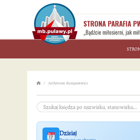
STRONA PARAFIA P
„Bądźcie miłosierni, jak mi
STRO
Archiwum duszpasterzy
Dzisiaj
Posługujący obecnie