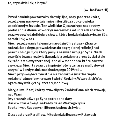
to, czym dzieli się z innymi”
(św. Jan Paweł II)
Przed nami niepowtarzalny dar wigilijnej nocy, podczas której
przeżyjemy na nowo tajemnicę miłości Boga do człowieka
uosobionej w Jezusie. Ten wielki dar Ojca zachęca nas abyśmy
podali sobie dłonie, otworzyli serca wolne od uprzedzeń i złości
oraz wypowiedzieli dobre słowo, które będzie świadczyło, że Bóg
narodził się w nas.
Niech przeżywanie tajemnicy narodzin Chrystusa – Zbawcy
rodzaju ludzkiego, prowadzi nas do pogłębionej refleksji nad
prawdą o Bogu Ojcu, który posyła na świat swojego Syna. Niech
przyjście Jezusa rozświetla nadzieją codzienną drogę życia i staje
się źródłem niewyczerpanej ufności w moc dobra, które zawsze
zwycięża. Niech ta prawda inspiruje i oświeca nasze myśli, słowa i
uczynki w każdym dniu nadchodzącego 2019 roku.
Niech przy świątecznym stole nie zabraknie światła i ciepła
rodzinnej atmosfery na wzór Świętej Rodziny. Wszystkich Was
ogarniamy wdzięczną i szczerą modlitwą.
Maryja i św. Józef, którzy czuwali przy Żłóbku Pana, niech czuwają
nad Wami
i wypraszają u Swego Syna potrzebne dary
i łaski w czasie Świąt i na każdy dzień Waszego życia.
Spokojnych, Radosnych i Błogosławionych Świąt.
Duszpasterze Parafii pw. Miłosierdzia Bożego w Puławach