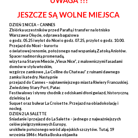
UWAGA
!!!
JESZCZE SĄ WOLNE MIEJSCA
DZIEŃ 1 NICEA – CANNES
Zbiórka uczestników przed Parafią i transfer na lotnisko
Warszawa Okęcie, odprawa bagażowa
o godz. 05.25 i wylot do Nicei o godz. 07.25, przylot o godz. 10.00.
Przejazd do Nicei – kurortu
o światowej renomie, położonego nad wspaniałą Zatoką Aniołów.
Spacer nadmorską promenadą,
wizyta na Starym Mieście „Vieux Nice”, z malowniczymi fasadami
domów w stylu włoskim,
wzgórze zamkowe „La Colline du Chateau” z ruinami dawnego
zamku i katedry. Następnie
przejazd do Cannes – najsławniejszego miasta Riwiery Francuskiej.
Zwiedzimy Stary Port, Pałac
Festiwalowy i słynny chodnik z odciskami dłoni gwiazd, historyczną
dzielnicę Le
Suquet oraz bulwar La Croisette. Przejazd na obiadokolację i
nocleg.
DZIEŃ 2 LA SALETTE
Śniadanie i przejazd do La Salette – jednego z najważniejszych
celów pielgrzymkowych Europy,
urokliwie położonego wśród alpejskich szczytów. Tutaj, 19
września 1846 r. Matka Boska objawiła