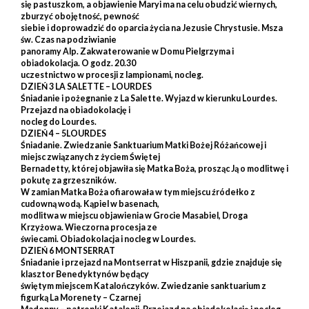
się pastuszkom, a objawienie Maryi ma na celu obudzić wiernych,
zburzyć obojętność, pewność
siebie i doprowadzić do oparcia życia na Jezusie Chrystusie. Msza
św. Czas na podziwianie
panoramy Alp. Zakwaterowanie w Domu Pielgrzyma i
obiadokolacja. O godz. 20.30
uczestnictwo w procesji z lampionami, nocleg.
DZIEŃ 3 LA SALETTE – LOURDES
Śniadanie i pożegnanie z La Salette. Wyjazd w kierunku Lourdes.
Przejazd na obiadokolację i
nocleg do Lourdes.
DZIEŃ 4 – 5LOURDES
Śniadanie. Zwiedzanie Sanktuarium Matki Bożej Różańcowej i
miejsc związanych z życiem Świętej
Bernadetty, której objawiła się Matka Boża, prosząc Ją o modlitwę i
pokutę za grzeszników.
W zamian Matka Boża ofiarowała w tym miejscu źródełko z
cudowną wodą. Kąpiel w basenach,
modlitwa w miejscu objawienia w Grocie Masabiel, Droga
Krzyżowa. Wieczorna procesja ze
świecami. Obiadokolacja i nocleg w Lourdes.
DZIEŃ 6 MONTSERRAT
Śniadanie i przejazd na Montserrat w Hiszpanii, gdzie znajduje się
klasztor Benedyktynów będący
świętym miejscem Katalończyków. Zwiedzanie sanktuarium z
figurką La Morenety – Czarnej