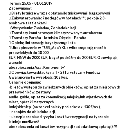
Termin: 25.05 – 01.06.2019
Zapewniamy:
 Bilety lotnicze wraz z opłatami lotniskowymi i bagażowymi
 Zakwaterowanie: 7 noclegów w hotelach ***, pokoje 2,3-
osobowe z łazienkami
 Wyżywienie: 7 śniadań, 7 obiadokolacji
 Transfery komfortowym klimatyzowanym autokarem
 Transfery Parafia – lotnisko Okęcie – Parafia
 Opiekę i informację turystyczną pilota
 Ubezpieczenie w TUiR „Axa”: KL z wliczoną opcją chorób
przewlekłych do 10 000
EUR, NNW do 2000 EUR, bagaż podróżny do 200 EUR. Obowiązują
warunki
ubezpieczenia Axa „Kontynenty”
 Obowiązkową składkę na TFG (Turystyczny Fundusz
Gwarancyjny) w wysokości 10 zł/os.
Cena nie obejmuje:
-biletów wstępu do zwiedzanych obiektów, opłat za miejscowych
przewodników, zestawy
audio-guide, opłat za komunikację miejską lub wjazdowych do
miast, opłat klimatycznych
i miejskich itp. (na ten cel należy posiadać ok. 130 €/os.),
– napojów do obiadokolacji,
– ubezpieczenia od ryzyka kosztów rezygnacji, na życzenie
istnieje możliwość
ubezpieczenia od kosztów rezygnacji za dodatkową opłatą (5 %