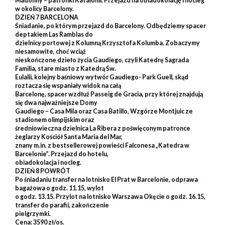
Madonny – patronki Katalonii. Przejazd na obiadokolację i nocleg
w okolicy Barcelony.
DZIEŃ 7 BARCELONA
Śniadanie, po którym przejazd do Barcelony. Odbędziemy spacer
deptakiem Las Ramblas do
dzielnicy portowej z Kolumną Krzysztofa Kolumba. Zobaczymy
niesamowite, choć wciąż
nieskończone dzieło życia Gaudiego, czyli Katedrę Sagrada
Familia, stare miasto z Katedrą Św.
Eulalii, kolejny baśniowy wytwór Gaudiego- Park Guell, skąd
roztacza się wspaniały widok na całą
Barcelonę, spacer wzdłuż Passeig de Gracia, przy której znajdują
się dwa najważniejsze Domy
Gaudiego – Casa Mila oraz Casa Batillo, Wzgórze Montjuic ze
stadionem olimpijskim oraz
średniowieczna dzielnica La Ribera z poświęconym patronce
żeglarzy Kościół Santa Maria del Mar,
znany m.in. z bestsellerowej powieści Falconesa „Katedra w
Barcelonie”. Przejazd do hotelu,
obiadokolacja i nocleg.
DZIEŃ 8 POWRÓT
Po śniadaniu transfer na lotnisko El Prat w Barcelonie, odprawa
bagażowa o godz. 11.15, wylot
o godz. 13.15. Przylot na lotnisko Warszawa Okęcie o godz. 16.15,
transfer do parafii, zakończenie
pielgrzymki.
Cena: 3590 zł/os.