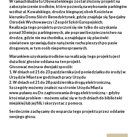
W ramach Budżetu Obywatelskiego został złożony projekt na
zabezpieczenie środków, które pozwolą na wykonanie parkingów
wzdłuż ul. Kowalskiego, drodze biegnącej obok Kościoła w
kierunku Domu Sióstr Benedyktynek, gdzie znajduje się Specjalny
Ośrodek Wychowawczy i Zespół Szkół Europejskich.
Realizacja tego projektu przyczyni się nie tylko do uzyskania
ponad 30 miejsc parkingowych, ale poprawi bezpieczeństwo na
drodze, gdzie nie ma chodnika, a znajdujące się placówki
oświatowe sprawiają duże natężenie ruchu pieszych po pasie
drogowym, w tym osób niepełnosprawnych.
Warunkiem uzyskania środków na realizację tego projektu jest
duża ilość głosów oddana na ten projekt.
Głosować można w dwojaki sposób:
1. W dniach od 21 do 23 października (od poniedziałku do środy) w
Urzędzie Miasta w godzinach pracy Urzędu
2. W dniach od 21 do 28 października drogą elektroniczną.
Szczegóły możemy znaleźć na stronie Urzędu Miasta
www.pulawy.eu Do zagłosowania drogą elektroniczną – gdyby
ktoś miał problem – możemy udać się w tych dniach do biblioteki
miejskiej lub jej filii, i skorzystać z pomocy.
Serdecznie zachęcamy do wsparcia tego projektu przez oddanie
swojego głosu.