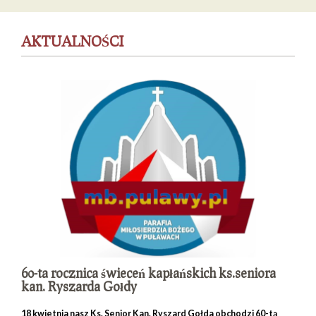
AKTUALNOŚCI
60-ta rocznica świeceń kapłańskich ks.seniora
kan. Ryszarda Gołdy
18 kwietnia nasz Ks. Senior Kan. Ryszard Gołda obchodzi 60-tą