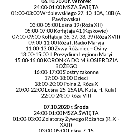
06.10.2020 r.
Wtorek
24:00-01:00 MSZA ŚWIĘTA
01:00-03:00 Wróblewskiego 27, 10, 10A, 10B (A.
Pawłowska)
03:00-05:00 Leśna 19 (Róża XII)
05:00-07:00 Kołłątaja 41 (Kęskowie)
07:00-09:00 Kołłątaja 36, 37, 38, 39 (Róża XVII)
09:00-11:00 Róża I, Radio Maryja
11:00-13:00 Żywy Różaniec – Osiny
13:00-15:00 II Prezydium Legionu Maryi
15:00-16:00 KORONKA DO MIŁOSIERDZIA
BOŻEGO
16:00-17:00 Siostry zakonne
17:00-18:00 Dzieci
18:00-20:00 Polna 2, Róza X
20:00-22:00 Leśna 25, 25A (A. Kuta, H. Kula)
22:00-24:00 Róża VIII
07.10.2020 r.
Środa
24:00-01:00 MSZA ŚWIĘTA
01:00-03:00 Zelatorzy Żywego Różańca (R. XI-
XXII)
03:00-05:00 Leśna 7, 15