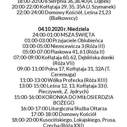
18:00-20:00 6 Sierpnia 36,38,40 (A. Dąbek)
20:00-22:00 Kołłątaja 29, 35, 35A (J. Szymanek)
22:00-24:00 Domowy Kościół, Leśna 21,23
(Białkowscy)
04.10.2020 r.
Niedziela
24:00-01:00 MSZA ŚWIĘTA
01:00-03:00 Przyjaciele Oblubieńca
03:00-05:00 Niemcewicza 3 (Róża III)
05:00-07:00 Piaskowa 41, 61 (Róża II)
07:00-09:00 Kołłątaja 60, 62, Dęblińska domki
(Róża VII)
09:00-11:00 Polna 17, Kołłątaja 31, 32A (T.
Ceremuga)
11:00-13:00 Wólka Profecka (Róża XIII)
13:00-15:00 Leśna 12, 13, Kołłątaja 33 (I.
Pieczywek, Z. Jędrych)
15:00-16:00 KORONKA DO MIŁOSIERDZIA
BOŻEGO
16:00-17:00 Liturgiczna Służba Ołtarza
17:00-18:00 Domowy Kościół
18:00-20:00 Kusocińskiego, Lokajskiego, Prusa,
Czecha (Róża XXI)