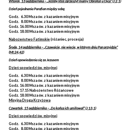
Wtorek, 13 października –
„Jeśliby ktoś zgrzeszył mamy Obrońcę u
Ojca”
(J 2,1)
Dzień pojednania Parafian między sobą
Godz. 6.30 Msza św. z kazaniem misyjnym
Godz. 8.00 Msza św. z kazaniem misyjnym
Godz. 16.00 Msza św. z kazaniem misyjnym
Godz. 18.00 Msza św. z kazaniem misyjnym
Nabożeństwo Fatimskie
(różaniec, procesja)
Środa, 14 października –
„Czuwajcie, nie wiecie, w którym dniu Pan
przyjdzie”
(Mt 24,42)
Dzień opowiedzenia się za Jezusem
Dzień spowiedzi św. misyjnej
Godz. 6.30 Msza św. z kazaniem misyjnym
Godz. 8.00 Msza św. z kazaniem misyjnym
Godz. 16.00 Msza św. z kazaniem misyjnym
Godz. 17.15 Nabożeństwo Różańcowe
Godz. 18.00 Msza św. z kazaniem misyjnym
Misyjna Droga Krzyżowa
Czwartek, 15 października –
„Do końca ich umiłował”
(J 13,1)
Dzień spowiedzi św. misyjnej
Godz. 6.30 Msza św. z kazaniem misyjnym
Godz. 8.00 Msza św. z kazaniem misyjnym