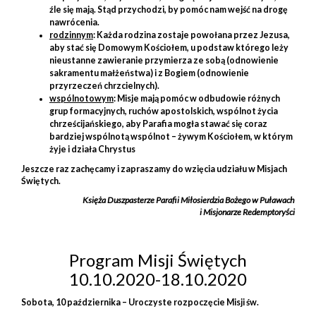
źle się mają. Stąd przychodzi, by pomóc nam wejść na drogę
nawrócenia.
rodzinnym
: Każda rodzina zostaje powołana przez Jezusa,
aby stać się Domowym Kościołem, u podstaw którego leży
nieustanne zawieranie przymierza ze sobą (odnowienie
sakramentu małżeństwa) i z Bogiem (odnowienie
przyrzeczeń chrzcielnych).
wspólnotowym
: Misje mają pomóc w odbudowie różnych
grup formacyjnych, ruchów apostolskich, wspólnot życia
chrześcijańskiego, aby Parafia mogła stawać się coraz
bardziej wspólnotą wspólnot – żywym Kościołem, w którym
żyje i działa Chrystus
Jeszcze raz zachęcamy i zapraszamy do wzięcia udziału w Misjach
Świętych.
Księża Duszpasterze Parafii Miłosierdzia Bożego w Puławach
i Misjonarze Redemptoryści
Program Misji Świętych
10.10.2020-18.10.2020
Sobota, 10 października –
Uroczyste rozpoczęcie Misji św.