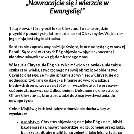
„Nawracajcie się i wierzcie w
Ewangelię!”
To są słowa, które głosił Jezus Chrystus. To samo orędzie
przyniósł ponad tysiąc lat temu do naszej Ojczyzny św. Wojciech –
jego misja jest ciągle aktualna.
Serdecznie zapraszamy na Misje Święte, które odbędą się w naszej
Parafii. Są to dni, w których Bóg objawia swoją nieskończoną i
nieodwołalną miłość względem każdego z nas.
W Jezusie Chrystusie Bóg nie tylko mówi do człowieka, ale także
szuka czło-wieka, stworzonego na swój obraz i podobieństwo.
Czyni to dlatego, że miłuje i pragnie go wynieść w Chrystusie do
godności przybranego dziecka. Pragnie go wyprowadzić z
błędnych dróg i przezwyciężyć w nim wszelkie zło. To przezwy-
ciężenie zła nazywa się Odkupieniem. Dokonuje się ono za cenę
Ofiary Chrystu-sa, która prowadzi do Zmartwychwstania, do
nowego życia.
Celem Misji Świętych jest także odnowienie ducha wiary w
wymiarze:
osobistym
: Chrystus objawia się nam jako Bóg z nami, bliski
każdemu z nas, nawet najbardziej odrzuconemu przez ludzi,
bo przyszedł, aby ocalić to, co zginęło i jako lekarz tych, co