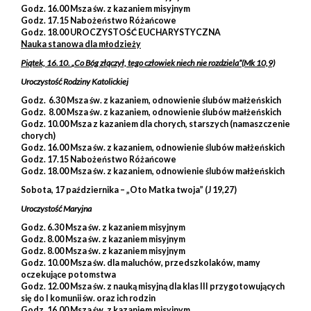
Godz. 16.00 Msza św. z kazaniem misyjnym
Godz. 17.15 Nabożeństwo Różańcowe
Godz. 18.00 UROCZYSTOŚĆ EUCHARYSTYCZNA
Nauka stanowa dla młodzieży
Piątek, 16.10.
„Co Bóg złączył, tego człowiek niech nie rozdziela”
(Mk 10,9)
Uroczystość Rodziny Katolickiej
Godz. 6.30 Msza św. z kazaniem, odnowienie ślubów małżeńskich
Godz. 8.00 Msza św. z kazaniem, odnowienie ślubów małżeńskich
Godz. 10.00 Msza z kazaniem dla chorych, starszych (namaszczenie
chorych)
Godz. 16.00 Msza św. z kazaniem, odnowienie ślubów małżeńskich
Godz. 17.15 Nabożeństwo Różańcowe
Godz. 18.00 Msza św. z kazaniem, odnowienie ślubów małżeńskich
Sobota, 17 października –
„Oto Matka twoja”
(J 19,27)
Uroczystość Maryjna
Godz. 6.30 Msza św. z kazaniem misyjnym
Godz. 8.00 Msza św. z kazaniem misyjnym
Godz. 8.00 Msza św. z kazaniem misyjnym
Godz. 10.00 Msza św. dla maluchów, przedszkolaków, mamy
oczekujące potomstwa
Godz. 12.00 Msza św. z nauką misyjną dla klas III przygotowujących
się do I komunii św. oraz ich rodzin
Godz. 16.00 Msza św. z kazaniem misyjnym