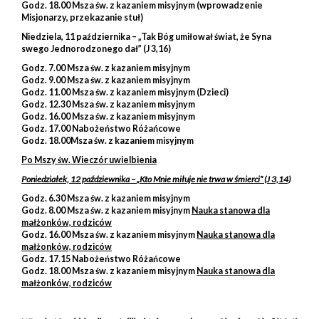
Godz. 18.00 Msza św. z kazaniem misyjnym (wprowadzenie
Misjonarzy, przekazanie stuł)
Niedziela, 11 października –
„Tak Bóg umiłował świat, że Syna
swego Jednorodzonego dał”
(J 3,16)
Godz. 7.00 Msza św. z kazaniem misyjnym
Godz. 9.00 Msza św. z kazaniem misyjnym
Godz. 11.00 Msza św. z kazaniem misyjnym (Dzieci)
Godz. 12.30 Msza św. z kazaniem misyjnym
Godz. 16.00 Msza św. z kazaniem misyjnym
Godz. 17.00 Nabożeństwo Różańcowe
Godz. 18.00Msza św. z kazaniem misyjnym
Po Mszy św. Wieczór uwielbienia
Poniedziałek, 12 paździewnika –
„Kto Mnie miłuje nie trwa
w śmierci”
(J 3,14)
Godz. 6.30 Msza św. z kazaniem misyjnym
Godz. 8.00 Msza św. z kazaniem misyjnym
Nauka stanowa dla
małżonków, rodziców
Godz. 16.00 Msza św. z kazaniem misyjnym
Nauka stanowa dla
małżonków, rodziców
Godz. 17.15 Nabożeństwo Różańcowe
Godz. 18.00 Msza św. z kazaniem misyjnym
Nauka stanowa dla
małżonków, rodziców