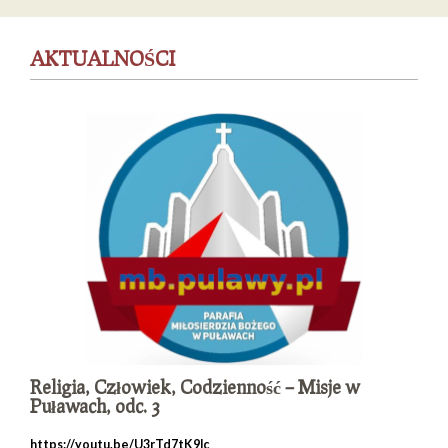
AKTUALNOŚCI
Religia, Człowiek, Codzienność – Misje w
Puławach, odc. 3
https://youtu.be/U3rTd7tK9lc