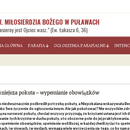
W. MIŁOSIERDZIA BOŻEGO W PUŁAWACH
łosierny jest Ojciec wasz.” (Ew. Łukasza 6, 36)
NA GŁÓWNA
PARAFIA
OGŁOSZENIA PARAFIALNE
INTENC
niejsza pokuta – wypełnianie obowiązków
s niedwuznacznie podkreślił potrzebę pokuty, a Niepokalana wskazywała Be
ako Swe życzenie do ogłoszenia innym. Ale jak pokutować? Nie wszystkim zdr
 na surowość pokuty, chociaż wszyscy przyznają, że krzyżami usłana jest ich d
anie tych krzyżów w duchu pokuty, oto obszerne pole do jej praktykowania.
spełnienie obowiązków, spełnienie woli Bożej, w każdej chwili życia i to spe
kach, i w słowach, i w myślach, wymaga wiele wyrzeczenia się tego, co by nam 