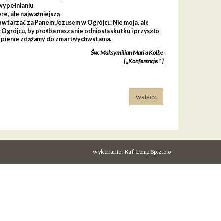
 wypełnianiu
re, ale najważniejszą
owtarzać za Panem Jezusem w Ogrójcu: Nie moja, ale
 Ogrójcu, by prośba nasza nie odniosła skutku i przyszło
cierpienie zdążamy do zmartwychwstania.
Św. Maksymilian Mari a Kolbe
[ „Konferencje ” ]
wstecz
wykonanie:
Raf-Comp Sp.z.o.o