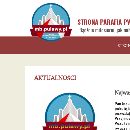
STRONA PARAFIA P
„Bądźcie miłosierni, jak mi
STRO
AKTUALNOŚCI
Najważ
Pan Jezu
pokutę j
pozwalają
Przyjmow
Poza tym 
i w uczyn