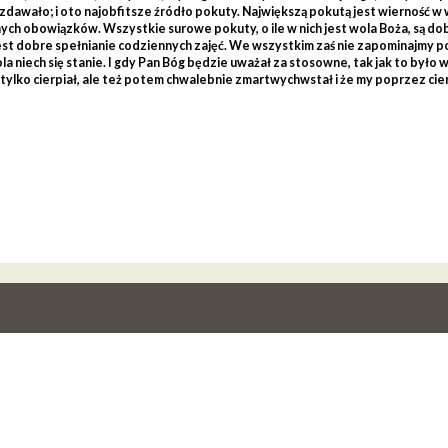
ę zdawało; i oto najobfitsze źródło pokuty. Największą pokutą jest wierność w
ch obowiązków. Wszystkie surowe pokuty, o ile w nich jest wola Boża, są dob
est dobre spełnianie codziennych zajęć. We wszystkim zaś nie zapominajmy p
a niech się stanie. I gdy Pan Bóg będzie uważał za stosowne, tak jak to było w
nie tylko cierpiał, ale też potem chwalebnie zmartwychwstał i że my poprzez 