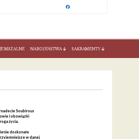
JE MSZALNE
NABOŻEŃSTWA
SAKRAMENTY
rnadecie Soubirous
owie i obowiązki
roga życia.
łnienie doskonałe
przyjemniejsze w danej