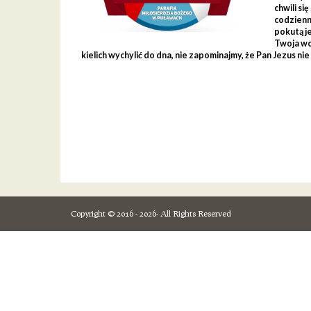
chwili si
codzienny
pokutą j
Twoja wol
kielich wychylić do dna, nie zapominajmy, że Pan Jezus 
Copyright © 2016 - 2026- All Rights Reserved