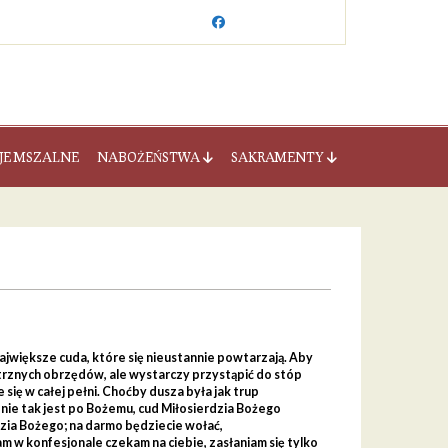
JE MSZALNE
NABOŻEŃSTWA
SAKRAMENTY
ajwiększe cuda, które się nieustannie powtarzają. Aby
nętrznych obrzędów, ale wystarczy przystąpić do stóp
się w całej pełni. Choćby dusza była jak trup
– nie tak jest po Bożemu, cud Miłosierdzia Bożego
rdzia Bożego; na darmo będziecie wołać,
sam w konfesjonale czekam na ciebie, zasłaniam się tylko