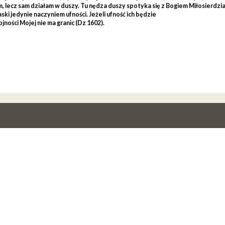
, lecz sam działam w duszy. Tu nędza duszy spotyka się z Bogiem Miłosierdzi
aski jedynie naczyniem ufności. Jeżeli ufność ich będzie
ojności Mojej nie ma granic (Dz 1602).