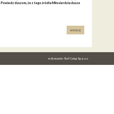
a Powiedz duszom, że z tego źródła Miłosierdzia dusze
wstecz
wykonanie:
Raf-Comp Sp.z.o.o