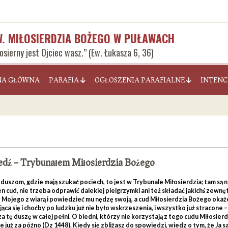
W. MIŁOSIERDZIA BOŻEGO W PUŁAWACH
łosierny jest Ojciec wasz.” (Ew. Łukasza 6, 36)
NA GŁÓWNA
PARAFIA
OGŁOSZENIA PARAFIALNE
INTENC
dź – Trybunałem Miłosierdzia Bożego
uszom, gdzie mają szukać pociech, to jest w Trybunale Miłosierdzia; tam są n
n cud, nie trzeba odprawić dalekiej pielgrzymki ani też składać jakichś zew
Mojego z wiarą i powiedzieć mu nędzę swoją, a cud Miłosierdzia Bożego okaże 
ąca się i choćby po ludzku już nie było wskrzeszenia, i wszystko już stracone 
 tę duszę w całej pełni. O biedni, którzy nie korzystają z tego cudu Miłosie
e już za późno (Dz 1448). Kiedy się zbliżasz do spowiedzi, wiedz o tym, że Ja 