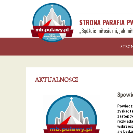
STRONA PARAFIA P
„Bądźcie miłosierni, jak mi
STRO
AKTUALNOŚCI
Spowie
Powiedz d
zyskać te
zastępcy 
rozkładaj
wskrzesza
ale będzi