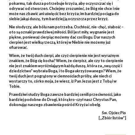
pokarmu, tak dusza potrzebuje krzyża, aby oczyszczać się i
odrywać od stworzeń. Chciejmy zrozumieć, że Bóg nie chce i nie
może nas zbawić ani uświęcić bez krzyża; im bardziej pociąga do
siebie jakąś duszę, tym bardziej ją oczyszcza przez krzyż.
Nie słodyczy, ale bólu nam potrzeba. Oschłość, nie-chęć, słabość –
oto są oznaki prawdziwej miłości. Ból jest miły, wygnanie jest
piękne, ponieważ cierpiąc możemy dać coś Bogu. Dar naszych
cierpień jest wielką rzeczą, której w Niebie nie możemy już
ofiarować.
Wiem, że twój duch cierpi, ale czyż cierpienie nie jest wyraźnym
znakiem, że Bóg cię kocha? Wiem, że cierpisz, ale czy to cierpienie
nie jest znakiem wyróżniającym każdą duszę, która za „swą część i
dziedzictwo” wybrała Boga, i to Boga ukrzyżowanego? Wiem, że
twój duch jest pogrążony w ciemnościach próby, ale niech ci
wystarczy to, córko moja, że wiesz, iż Pan Jezus jest z Tobą i w
Tobie.
Prawdziwi słudzy Boga zawsze bardziej cenili przeciwności, jako
bardziej podobne do Drogi, którą kro-czył nasz Chrystus Pan,
dokonując naszego zbawienia pośród Krzyża i obelg.
Św. Ojciec Pio
[ „Zbiór listów”]