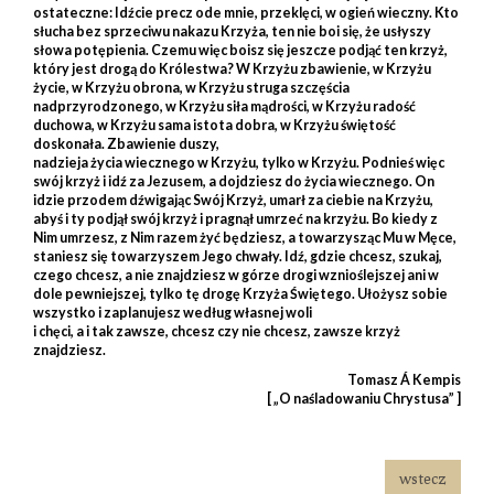
ostateczne: Idźcie precz ode mnie, przeklęci, w ogień wieczny. Kto
słucha bez sprzeciwu nakazu Krzyża, ten nie boi się, że usłyszy
słowa potępienia. Czemu więc boisz się jeszcze podjąć ten krzyż,
który jest drogą do Królestwa? W Krzyżu zbawienie, w Krzyżu
życie, w Krzyżu obrona, w Krzyżu struga szczęścia
nadprzyrodzonego, w Krzyżu siła mądrości, w Krzyżu radość
duchowa, w Krzyżu sama istota dobra, w Krzyżu świętość
doskonała. Zbawienie duszy,
nadzieja życia wiecznego w Krzyżu, tylko w Krzyżu. Podnieś więc
swój krzyż i idź za Jezusem, a dojdziesz do życia wiecznego. On
idzie przodem dźwigając Swój Krzyż, umarł za ciebie na Krzyżu,
abyś i ty podjął swój krzyż i pragnął umrzeć na krzyżu. Bo kiedy z
Nim umrzesz, z Nim razem żyć będziesz, a towarzysząc Mu w Męce,
staniesz się towarzyszem Jego chwały. Idź, gdzie chcesz, szukaj,
czego chcesz, a nie znajdziesz w górze drogi wznioślejszej ani w
dole pewniejszej, tylko tę drogę Krzyża Świętego. Ułożysz sobie
wszystko i zaplanujesz według własnej woli
i chęci, a i tak zawsze, chcesz czy nie chcesz, zawsze krzyż
znajdziesz.
Tomasz Á Kempis
[ „O naśladowaniu Chrystusa” ]
wstecz