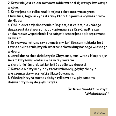
2. Krzyż nie jest celem samym w sobie: wznosi się wzwyż i wskazuje
w górę.
3. Krzyż jest nie tylko znakiem: jest także mocnym orężem
Chrystusa, Jego laską pasterską, którą On pewnie wyważa bramę
do Nieba.
4. Oblubieńcze zjednoczenie z Bogiem jest celem, dla którego
dusza została stworzona: odkupiona przez Krzyż, na Krzyżu
znalazła swe wypełnienie i na całą wieczność jest opieczętowana
Krzyżem.
5. Krzyż wewnętrzny czy zewnętrzny, jaki Bóg sam nakłada, jest
zawsze skuteczniejszy niż umartwienia według naszego własnego
wyboru.
6. Jeżeli dusza chce dzielić życie Chrystusa, musi wraz z Nim przejść
śmierć krzyżową: wydać się na ukrzyżowanie
w cierpieniu i śmierci, tak jak je Bóg ześle czy dopuści.
7. Kazanie o Krzyżu byłoby zarozumiałością, gdyby nie było
wyrazem życia w łączności z Ukrzyżowanym.
8. Wiedzę Krzyża można zdobyć tylko wtedy, gdy samemu
doświadczyło się do głębi Krzyża.
Św. Teresa Benedykta od Krzyża
[ „Wiedza Krzyża” ]
wstecz