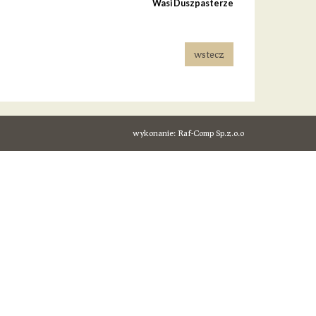
Wasi Duszpasterze
wstecz
wykonanie:
Raf-Comp Sp.z.o.o