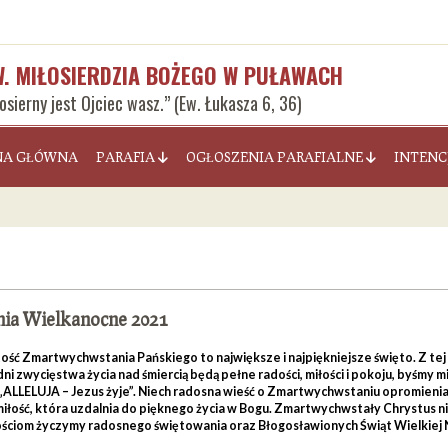
W. MIŁOSIERDZIA BOŻEGO W PUŁAWACH
łosierny jest Ojciec wasz.” (Ew. Łukasza 6, 36)
NA GŁÓWNA
PARAFIA
OGŁOSZENIA PARAFIALNE
INTENC
ia Wielkanocne 2021
ść Zmartwychwstania Pańskiego to największe i najpiękniejsze święto. Z tej 
dni zwycięstwa życia nad śmiercią będą pełne radości, miłości i pokoju, byśmy
ALLELUJA – Jezus żyje”. Niech radosna wieść o Zmartwychwstaniu opromienia ż
iłość, która uzdalnia do pięknego życia w Bogu. Zmartwychwstały Chrystus ni
ściom życzymy radosnego świętowania oraz Błogosławionych Świąt Wielkiej 