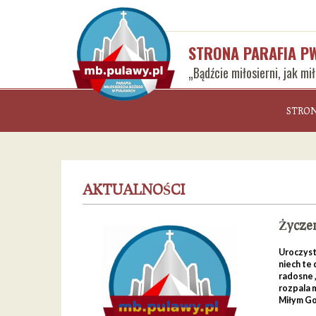
STRONA PARAFIA P
„Bądźcie miłosierni, jak mi
STRO
AKTUALNOŚCI
Życzen
Uroczysto
niech te 
radosne „
rozpala m
Miłym Go