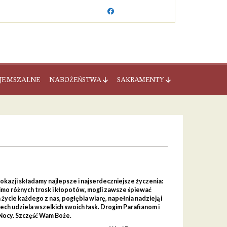
JE MSZALNE
NABOŻEŃSTWA
SAKRAMENTY
okazji składamy najlepsze i najserdeczniejsze życzenia:
 mimo różnych trosk i kłopotów, mogli zawsze śpiewać
ycie każdego z nas, pogłębia wiarę, napełnia nadzieją i
ech udziela wszelkich swoich łask. Drogim Parafianom i
Nocy. Szczęść Wam Boże.