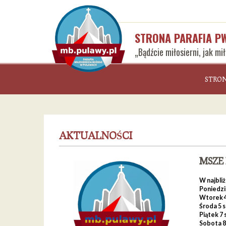
STRONA PARAFIA P
„Bądźcie miłosierni, jak mi
STRO
AKTUALNOŚCI
MSZE
W najbli
Poniedział
Wtorek 4 s
Środa 5 st
Piątek 7 s
Sobota 8 