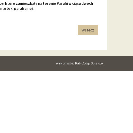
y, które zamieszkały na terenie Parafii w ciągu dwóch
rtoteki parafialnej.
wstecz
wykonanie:
Raf-Comp Sp.z.o.o