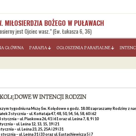
W. MIŁOSIERDZIA BOŻEGO W PUŁAWACH
łosierny jest Ojciec wasz.” (Ew. Łukasza 6, 36)
NA GŁÓWNA
PARAFIA
OGŁOSZENIA PARAFIALNE
INTENC
 KOLĘDOWE W INTENCJI RODZIN
ższym tygodniu na Mszę Św. Kolędowe o godz. 18.00 zapraszamy Rodziny z na
ek 3 stycznia – ul. Kołłataja 47, 48, 50, 54, 56, 58, 60 i 62
tycznia – ul. Piaskowa 26, 41 i 61 oraz ul. Leśna 7, 8, 9 i 10
ycznia – ul. Leśna 12, 13, 15, 19 i 21
tycznia – ul. Leśna 23, 25, 25A i 29 i 31
stycznia – ul. Leśna 31 i 33 oraz ul. Eustachiewicza 5 i 7