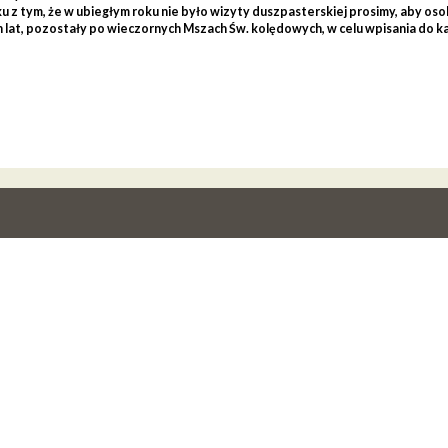
 z tym, że w ubiegłym roku nie było wizyty duszpasterskiej prosimy, aby osob
 lat, pozostały po wieczornych Mszach Św. kolędowych, w celu wpisania do ka