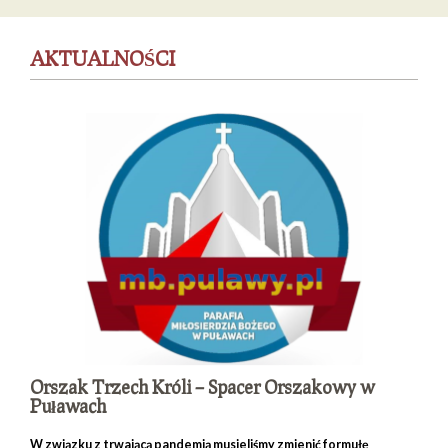
AKTUALNOŚCI
Orszak Trzech Króli – Spacer Orszakowy w
Puławach
W związku z trwającą pandemią musieliśmy zmienić formułę