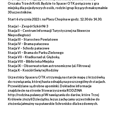
Orszaku Trzech Króli. Będzie to Spacer OTK połączony z gra
miejską dla pojedynczych osób, rodzin i grup liczących maksymalnie
30 uczestników.
Start 6 stycznia 2022 r. na Placu Chopina w godz. 12.30 do 14.30.
Stacja I – Zespół Szkół Nr 3
Stacja II – Centrum Informacji Turystycznej na Skwerze
Niepodległości
Stacja III – Starostwo Powiatowe
Stacja IV – Brama pałacowa
Stacja V – Schody pałacowe
Stacja VI – Brama do Parku Zielonego
Stacja VII – Kładka nad ul. Głęboką
Stacja VIII – Biblioteka Miejska
Stacja IX – Obserwatorium astronomiczne (ul. Filtrowa)
Stacja X – Kościół Świętej Rodziny
Uczestnicy Spaceru OTK otrzymują na starcie mapę z krzyżówką
do rozwiązania, której hasła odnajdą na poszczególnych stacjach.
Przewidziane są drobne upominki. Dokładne informacje
znajdziecie na stronie Stowarzyszenia RODZINA
http://rodzina.pulawy.pl W nawiązaniu do darów, które Trzej
Królowie złożyli Dzieciątku Jezus zachęcamy uczestników do
złożenia jałmużny na puławskie Schronisko dla bezdomnych.