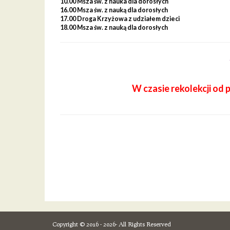
10.00 Msza św. z nauka dla dorosłych
16.00 Msza św. z nauką dla dorosłych
17.00 Droga Krzyżowa z udziałem dzieci
18.00 Msza św. z nauką dla dorosłych
W czasie rekolekcji od 
Copyright © 2016 - 2026- All Rights Reserved