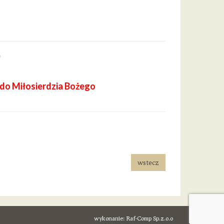
)
a do Miłosierdzia Bożego
wstecz
wykonanie:
Raf-Comp Sp.z.o.o