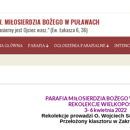
W. MIŁOSIERDZIA BOŻEGO W PUŁAWACH
łosierny jest Ojciec wasz.” (Ew. Łukasza 6, 36)
NA GŁÓWNA
PARAFIA
OGŁOSZENIA PARAFIALNE
INTENC
PARAFIA MIŁOSIERDZIA BOŻEG
REKOLEKCJE WIELKOPO
3- 6 kwietnia 2022
Rekolekcje prowadzi O. Wojciech S
Przełożony klasztoru w Zak