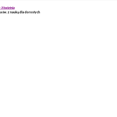
– 3 kwietnia
a św. z nauką dla dorosłych