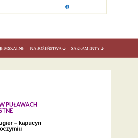
JE MSZALNE
NABOŻEŃSTWA
SAKRAMENTY
O W PUŁAWACH
STNE
ugier – kapucyn
roczymiu