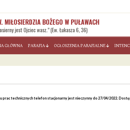
W. MIŁOSIERDZIA BOŻEGO W PUŁAWACH
łosierny jest Ojciec wasz.” (Ew. Łukasza 6, 36)
NA GŁÓWNA
PARAFIA
OGŁOSZENIA PARAFIALNE
INTENC
prac technicznych telefon stacjonarny jest nieczynny do 27/04/2022. Dostępn