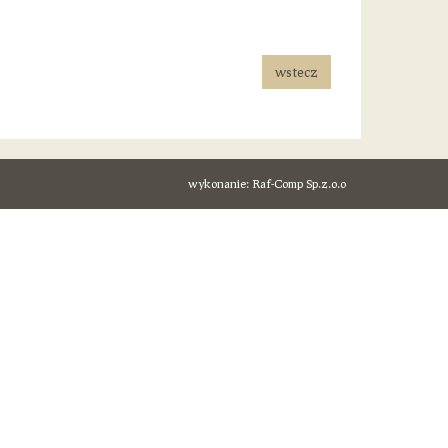
wstecz
wykonanie:
Raf-Comp Sp.z.o.o