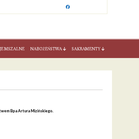
JE MSZALNE
NABOŻEŃSTWA
SAKRAMENTY
twem Bpa Artura Mizińskiego.