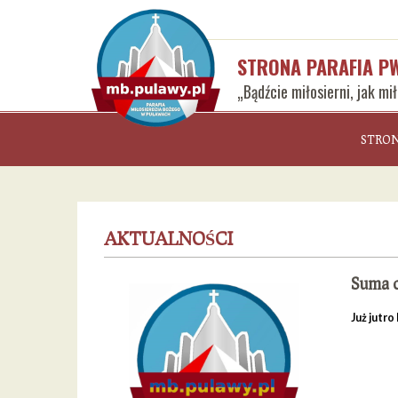
STRONA PARAFIA P
„Bądźcie miłosierni, jak mi
STRO
AKTUALNOŚCI
Suma 
Już jutr