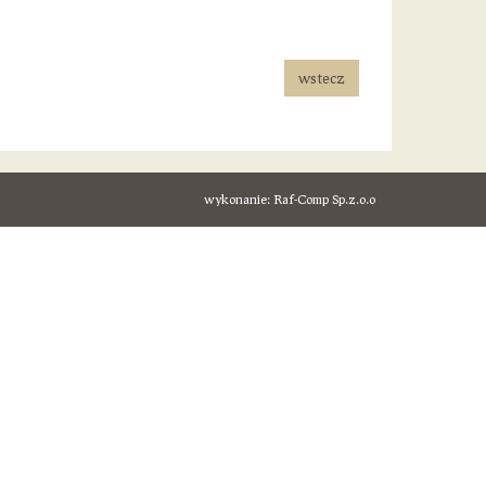
wstecz
wykonanie:
Raf-Comp Sp.z.o.o