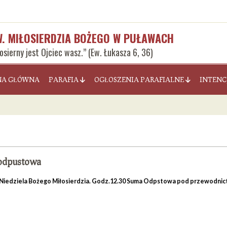
W. MIŁOSIERDZIA BOŻEGO W PUŁAWACH
łosierny jest Ojciec wasz.” (Ew. Łukasza 6, 36)
NA GŁÓWNA
PARAFIA
OGŁOSZENIA PARAFIALNE
INTENC
odpustowa
o Niedziela Bożego Miłosierdzia. Godz.12.30 Suma Odpstowa pod przewodnic