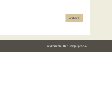
wstecz
wykonanie:
Raf-Comp Sp.z.o.o