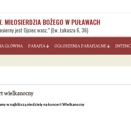
W. MIŁOSIERDZIA BOŻEGO W PUŁAWACH
łosierny jest Ojciec wasz.” (Ew. Łukasza 6, 36)
NA GŁÓWNA
PARAFIA
OGŁOSZENIA PARAFIALNE
INTENC
t wielkanocny
my w najbliższą niedzielę na koncert Wielkanocny