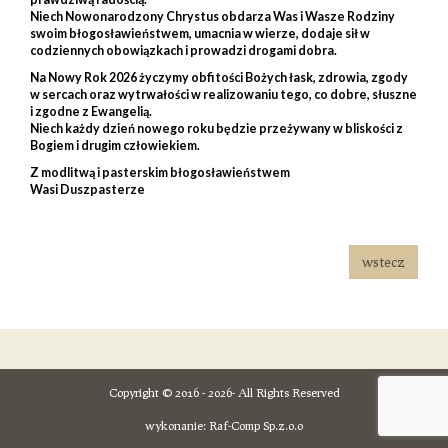
Niech Nowonarodzony Chrystus obdarza Was i Wasze Rodziny
swoim błogosławieństwem, umacnia w wierze, dodaje sił w
codziennych obowiązkach i prowadzi drogami dobra.
Na
Nowy Rok 2026
życzymy obfitości Bożych łask, zdrowia, zgody
w sercach oraz wytrwałości w realizowaniu tego, co dobre, słuszne
i zgodne z Ewangelią.
Niech każdy dzień nowego roku będzie przeżywany w bliskości z
Bogiem i drugim człowiekiem.
Z modlitwą i pasterskim błogosławieństwem
Wasi Duszpasterze
wstecz
Copyright © 2016 - 2026- All Rights Reserved
wykonanie:
Raf-Comp Sp.z.o.o