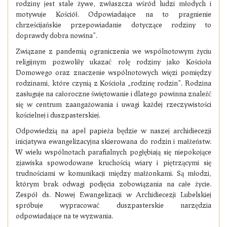
rodziny jest stale żywe, zwłaszcza wśród ludzi młodych i
motywuje Kościół. Odpowiadające na to pragnienie
chrześcijańskie przepowiadanie dotyczące rodziny to
doprawdy dobra nowina”.
Związane z pandemią ograniczenia we wspólnotowym życiu
religijnym pozwoliły ukazać rolę rodziny jako Kościoła
Domowego oraz znaczenie wspólnotowych więzi pomiędzy
rodzinami, które czynią z Kościoła „rodzinę rodzin”. Rodzina
zasługuje na całoroczne świętowanie i dlatego powinna znaleźć
się w centrum zaangażowania i uwagi każdej rzeczywistości
kościelnej i duszpasterskiej.
Odpowiedzią na apel papieża będzie w naszej archidiecezji
inicjatywa ewangelizacyjna skierowana do rodzin i małżeństw.
W wielu wspólnotach parafialnych pogłębiają się niepokojące
zjawiska spowodowane kruchością wiary i piętrzącymi się
trudnościami w komunikacji między małżonkami. Są młodzi,
którym brak odwagi podjęcia zobowiązania na całe życie.
Zespół ds. Nowej Ewangelizacji w Archidiecezji Lubelskiej
spróbuje wypracować duszpasterskie narzędzia
odpowiadające na te wyzwania.