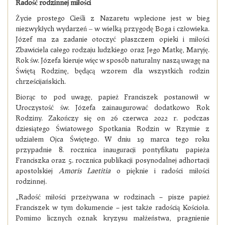
Radość rodzinnej miłości
Życie prostego Cieśli z Nazaretu wplecione jest w bieg
niezwykłych wydarzeń ‒ w wielką przygodę Boga i człowieka.
Józef ma za zadanie otoczyć płaszczem opieki i miłości
Zbawiciela całego rodzaju ludzkiego oraz Jego Matkę, Maryję.
Rok św. Józefa kieruje więc w sposób naturalny naszą uwagę na
Świętą Rodzinę, będącą wzorem dla wszystkich rodzin
chrześcijańskich.
Biorąc to pod uwagę, papież Franciszek postanowił w
Uroczystość św. Józefa zainaugurować dodatkowo Rok
Rodziny. Zakończy się on 26 czerwca 2022 r. podczas
dziesiątego Światowego Spotkania Rodzin w Rzymie z
udziałem Ojca Świętego. W dniu 19 marca tego roku
przypadnie 8. rocznica inauguracji pontyfikatu papieża
Franciszka oraz 5. rocznica publikacji posynodalnej adhortacji
apostolskiej
Amoris Laetitia
o pięknie i radości miłości
rodzinnej.
„Radość miłości przeżywana w rodzinach – pisze papież
Franciszek w tym dokumencie – jest także radością Kościoła.
Pomimo licznych oznak kryzysu małżeństwa, pragnienie