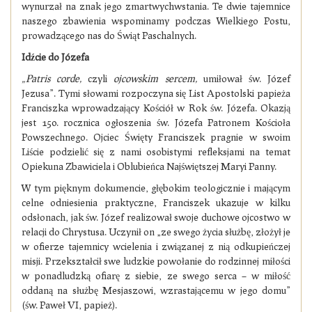
wynurzał na znak jego zmartwychwstania. Te dwie tajemnice
naszego zbawienia wspominamy podczas Wielkiego Postu,
prowadzącego nas do Świąt Paschalnych.
Idźcie do Józefa
„Patris corde,
czyli
ojcowskim sercem,
umiłował św. Józef
Jezusa”. Tymi słowami rozpoczyna się List Apostolski papieża
Franciszka wprowadzający Kościół w Rok św. Józefa. Okazją
jest 150. rocznica ogłoszenia św. Józefa Patronem Kościoła
Powszechnego. Ojciec Święty Franciszek pragnie w swoim
Liście podzielić się z nami osobistymi refleksjami na temat
Opiekuna Zbawiciela i Oblubieńca Najświętszej Maryi Panny.
W tym pięknym dokumencie, głębokim teologicznie i mającym
celne odniesienia praktyczne, Franciszek ukazuje w kilku
odsłonach, jak św. Józef realizował swoje duchowe ojcostwo w
relacji do Chrystusa. Uczynił on „ze swego życia służbę, złożył je
w ofierze tajemnicy wcielenia i związanej z nią odkupieńczej
misji. Przekształcił swe ludzkie powołanie do rodzinnej miłości
w ponadludzką ofiarę z siebie, ze swego serca – w miłość
oddaną na służbę Mesjaszowi, wzrastającemu w jego domu”
(św. Paweł VI, papież).