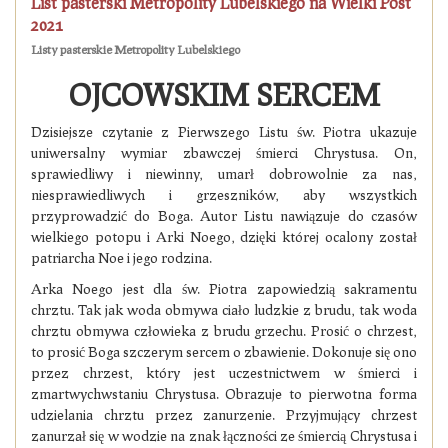
List pasterski Metropolity Lubelskiego na Wielki Post
2021
Listy pasterskie Metropolity Lubelskiego
OJCOWSKIM SERCEM
Dzisiejsze czytanie z Pierwszego Listu św. Piotra ukazuje
uniwersalny wymiar zbawczej śmierci Chrystusa. On,
sprawiedliwy i niewinny, umarł dobrowolnie za nas,
niesprawiedliwych i grzeszników, aby wszystkich
przyprowadzić do Boga. Autor Listu nawiązuje do czasów
wielkiego potopu i Arki Noego, dzięki której ocalony został
patriarcha Noe i jego rodzina.
Arka Noego jest dla św. Piotra zapowiedzią sakramentu
chrztu. Tak jak woda obmywa ciało ludzkie z brudu, tak woda
chrztu obmywa człowieka z brudu grzechu. Prosić o chrzest,
to prosić Boga szczerym sercem o zbawienie. Dokonuje się ono
przez chrzest, który jest uczestnictwem w śmierci i
zmartwychwstaniu Chrystusa. Obrazuje to pierwotna forma
udzielania chrztu przez zanurzenie. Przyjmujący chrzest
zanurzał się w wodzie na znak łączności ze śmiercią Chrystusa i