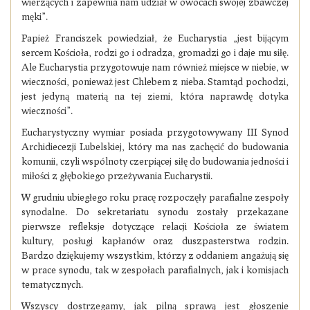
wierzących i zapewnia nam udział w owocach swojej zbawczej
męki”.
Papież Franciszek powiedział, że Eucharystia „jest bijącym
sercem Kościoła, rodzi go i odradza, gromadzi go i daje mu siłę.
Ale Eucharystia przygotowuje nam również miejsce w niebie, w
wieczności, ponieważ jest Chlebem z nieba. Stamtąd pochodzi,
jest jedyną materią na tej ziemi, która naprawdę dotyka
wieczności”.
Eucharystyczny wymiar posiada przygotowywany III Synod
Archidiecezji Lubelskiej, który ma nas zachęcić do budowania
komunii, czyli wspólnoty czerpiącej siłę do budowania jedności i
miłości z głębokiego przeżywania Eucharystii.
W grudniu ubiegłego roku pracę rozpoczęły parafialne zespoły
synodalne. Do sekretariatu synodu zostały przekazane
pierwsze refleksje dotyczące relacji Kościoła ze światem
kultury, posługi kapłanów oraz duszpasterstwa rodzin.
Bardzo dziękujemy wszystkim, którzy z oddaniem angażują się
w prace synodu, tak w zespołach parafialnych, jak i komisjach
tematycznych.
Wszyscy dostrzegamy, jak pilną sprawą jest głoszenie