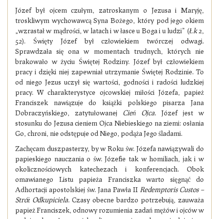
Józef był ojcem czułym, zatroskanym o Jezusa i Maryję,
troskliwym wychowawcą Syna Bożego, który pod jego okiem
„wzrastał w mądrości, w latach i w łasce u Boga i u ludzi” (
Łk
2,
52). Święty Józef był człowiekiem twórczej odwagi.
Sprawdzała się ona w momentach trudnych, których nie
brakowało w życiu Świętej Rodziny. Józef był człowiekiem
pracy i dzięki niej zapewniał utrzymanie Świętej Rodzinie. To
od niego Jezus uczył się wartości, godności i radości ludzkiej
pracy. W charakterystyce ojcowskiej miłości Józefa, papież
Franciszek nawiązuje do książki polskiego pisarza Jana
Dobraczyńskiego, zatytułowanej
Cień Ojca.
Józef jest w
stosunku do Jezusa cieniem Ojca Niebieskiego na ziemi: osłania
Go, chroni, nie odstępuje od Niego, podąża Jego śladami.
Zachęcam duszpasterzy, by w Roku św. Józefa nawiązywali do
papieskiego nauczania o św. Józefie tak w homiliach, jak i w
okolicznościowych katechezach i konferencjach. Obok
omawianego Listu papieża Franciszka warto sięgnąć do
Adhortacji apostolskiej św. Jana Pawła II
Redemptoris Custos –
Stróż Odkupiciela.
Czasy obecne bardzo potrzebują, zauważa
papież Franciszek, odnowy rozumienia zadań mężów i ojców w