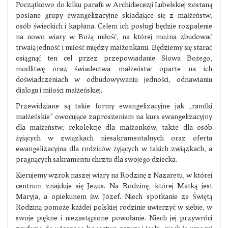
Początkowo do kilku parafii w Archidiecezji Lubelskiej zostaną
posłane
grupy ewangelizacyjne składające się z małżeństw,
osób świeckich i kapłana. Celem ich posługi będzie rozpalenie
na nowo wiary w Bożą miłość, na której można zbudować
trwałą jedność i miłość między małżonkami. Będziemy się starać
osiągnąć ten cel przez przepowiadanie Słowa Bożego,
modlitwę oraz świadectwa małżeństw oparte na ich
doświadczeniach w odbudowywaniu jedności, odnawianiu
dialogu i miłości małżeńskiej.
Przewidziane są takie formy ewangelizacyjne jak „randki
małżeńskie” owocujące zaproszeniem na kurs ewangelizacyjny
dla małżeństw, rekolekcje dla małżonków, także dla osób
żyjących w związkach niesakramentalnych oraz oferta
ewangelizacyjna dla rodziców żyjących w takich związkach, a
pragnących sakramentu chrztu dla swojego dziecka.
Kierujemy wzrok naszej wiary na Rodzinę z Nazaretu, w której
centrum znajduje się Jezus. Na Rodzinę, której Matką jest
Maryja, a opiekunem św. Józef. Niech spotkanie ze Świętą
Rodziną pomoże każdej polskiej rodzinie uwierzyć w siebie, w
swoje piękne i niezastąpione powołanie. Niech jej przywróci