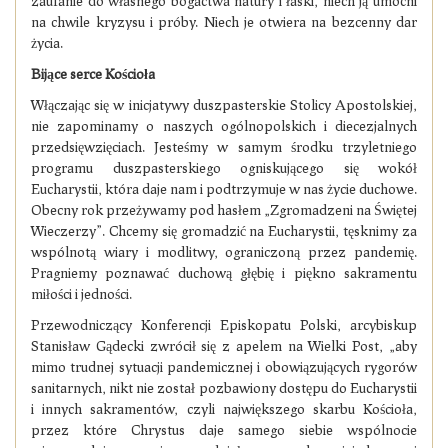
zaufanie do własnego bogactwa natury i łaski, niech ją umocni
na chwile kryzysu i próby. Niech je otwiera na bezcenny dar
życia.
Bijące serce Kościoła
Włączając się w inicjatywy duszpasterskie Stolicy Apostolskiej,
nie zapominamy o naszych ogólnopolskich i diecezjalnych
przedsięwzięciach. Jesteśmy w samym środku trzyletniego
programu duszpasterskiego ogniskującego się wokół
Eucharystii, która daje nam i podtrzymuje w nas życie duchowe.
Obecny rok przeżywamy pod hasłem „Zgromadzeni na Świętej
Wieczerzy”. Chcemy się gromadzić na Eucharystii, tęsknimy za
wspólnotą wiary i modlitwy, ograniczoną przez pandemię.
Pragniemy poznawać duchową głębię i piękno sakramentu
miłości i jedności.
Przewodniczący Konferencji Episkopatu Polski, arcybiskup
Stanisław Gądecki zwrócił się z apelem na Wielki Post, „aby
mimo trudnej sytuacji pandemicznej i obowiązujących rygorów
sanitarnych, nikt nie został pozbawiony dostępu do Eucharystii
i innych sakramentów, czyli największego skarbu Kościoła,
przez które Chrystus daje samego siebie wspólnocie