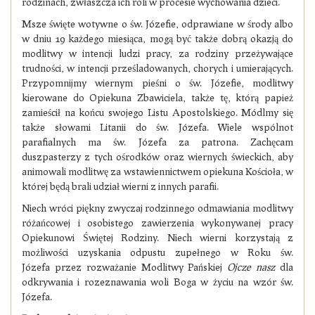
rodzinach, zwłaszcza ich roli w procesie wychowania dzieci.
Msze święte wotywne o św. Józefie, odprawiane w środy albo
w dniu 19 każdego miesiąca, mogą być także dobrą okazją do
modlitwy w intencji ludzi pracy, za rodziny przeżywające
trudności, w intencji prześladowanych, chorych i umierających.
Przypomnijmy wiernym pieśni o św. Józefie, modlitwy
kierowane do Opiekuna Zbawiciela, także tę, którą papież
zamieścił na końcu swojego Listu Apostolskiego. Módlmy się
także słowami Litanii do św. Józefa. Wiele wspólnot
parafialnych ma św. Józefa za patrona. Zachęcam
duszpasterzy z tych ośrodków oraz wiernych świeckich, aby
animowali modlitwę za wstawiennictwem opiekuna Kościoła, w
której będą brali udział wierni z innych parafii.
Niech wróci piękny zwyczaj rodzinnego odmawiania modlitwy
różańcowej i osobistego zawierzenia wykonywanej pracy
Opiekunowi Świętej Rodziny. Niech wierni korzystają z
możliwości uzyskania odpustu zupełnego w Roku św.
Józefa
przez
rozważanie Modlitwy Pańskiej
Ojcze nasz
dla
odkrywania i rozeznawania woli Boga w życiu na wzór św.
Józefa.