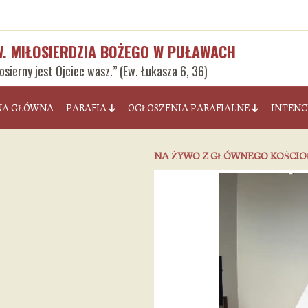
W. MIŁOSIERDZIA BOŻEGO W PUŁAWACH
łosierny jest Ojciec wasz.” (Ew. Łukasza 6, 36)
NA GŁÓWNA
PARAFIA
OGŁOSZENIA PARAFIALNE
INTENC
NA ŻYWO Z GŁÓWNEGO KOŚCI