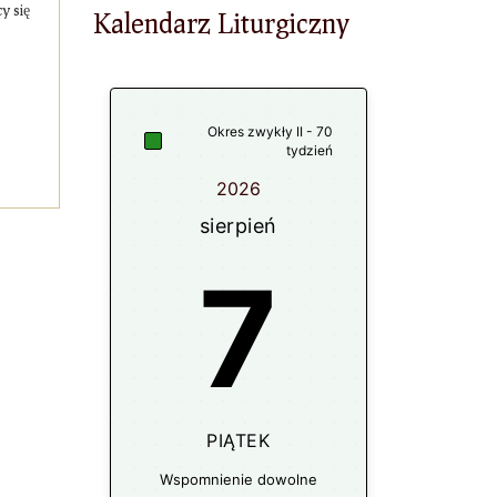
y się
Kalendarz Liturgiczny
Okres zwykły II - 70
tydzień
2026
sierpień
7
PIĄTEK
Wspomnienie dowolne