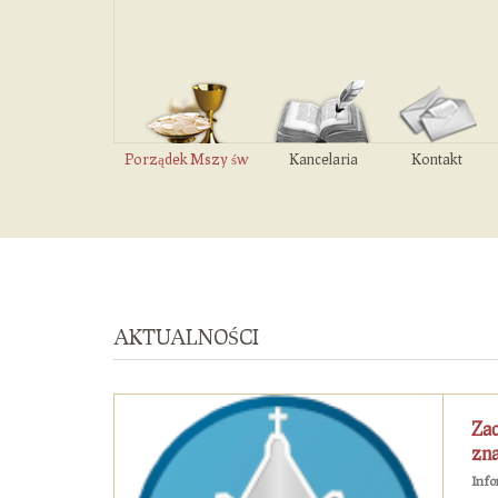
Porządek Mszy św
Kancelaria
Kontakt
AKTUALNOŚCI
Zac
zna
Info