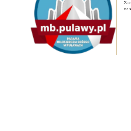
Zac
na s