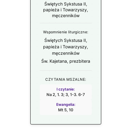
Świętych Sykstusa II,
papieża i Towarzyszy,
męczenników
Wspomnienie liturgiczne:
Świętych Sykstusa II,
papieża i Towarzyszy,
męczenników
Św. Kajetana, prezbitera
CZYTANIA MSZALNE:
I czytanie:
Na 2, 1. 3; 3, 1-3. 6-7
Ewangelia:
Mt 5, 10