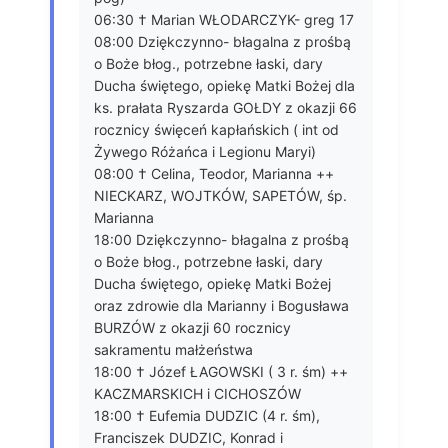
06:30 † Marian WŁODARCZYK- greg 17
08:00 Dziękczynno- błagalna z prośbą
o Boże błog., potrzebne łaski, dary
Ducha świętego, opiekę Matki Bożej dla
ks. prałata Ryszarda GOŁDY z okazji 66
rocznicy święceń kapłańskich ( int od
Żywego Różańca i Legionu Maryi)
08:00 † Celina, Teodor, Marianna ++
NIECKARZ, WOJTKÓW, SAPETÓW, śp.
Marianna
18:00 Dziękczynno- błagalna z prośbą
o Boże błog., potrzebne łaski, dary
Ducha świętego, opiekę Matki Bożej
oraz zdrowie dla Marianny i Bogusława
BURZÓW z okazji 60 rocznicy
sakramentu małżeństwa
18:00 † Józef ŁAGOWSKI ( 3 r. śm) ++
KACZMARSKICH i CICHOSZÓW
18:00 † Eufemia DUDZIC (4 r. śm),
Franciszek DUDZIC, Konrad i