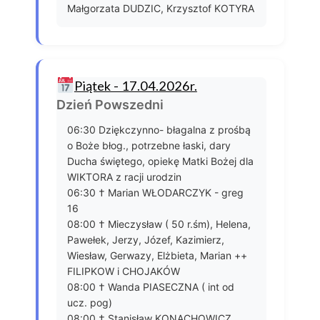
Małgorzata DUDZIC, Krzysztof KOTYRA
Piątek - 17.04.2026r.
Dzień Powszedni
06:30 Dziękczynno- błagalna z prośbą
o Boże błog., potrzebne łaski, dary
Ducha świętego, opiekę Matki Bożej dla
WIKTORA z racji urodzin
06:30 † Marian WŁODARCZYK - greg
16
08:00 † Mieczysław ( 50 r.śm), Helena,
Pawełek, Jerzy, Józef, Kazimierz,
Wiesław, Gerwazy, Elżbieta, Marian ++
FILIPKOW i CHOJAKÓW
08:00 † Wanda PIASECZNA ( int od
ucz. pog)
08:00 † Stanisław KONACHOWICZ