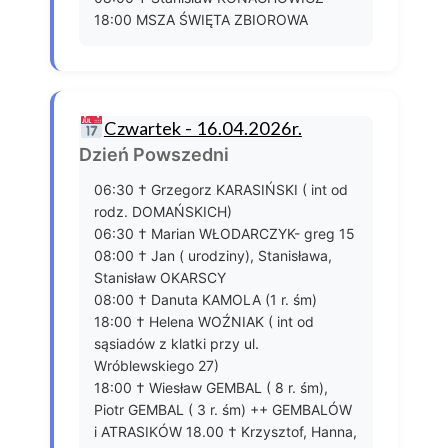
18:00 MSZA ŚWIĘTA ZBIOROWA
Czwartek - 16.04.2026r.
Dzień Powszedni
06:30 † Grzegorz KARASIŃSKI ( int od
rodz. DOMAŃSKICH)
06:30 † Marian WŁODARCZYK- greg 15
08:00 † Jan ( urodziny), Stanisława,
Stanisław OKARSCY
08:00 † Danuta KAMOLA (1 r. śm)
18:00 † Helena WOŹNIAK ( int od
sąsiadów z klatki przy ul.
Wróblewskiego 27)
18:00 † Wiesław GEMBAL ( 8 r. śm),
Piotr GEMBAL ( 3 r. śm) ++ GEMBALÓW
i ATRASIKÓW 18.00 † Krzysztof, Hanna,