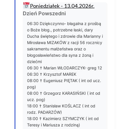
Poniedziałek - 13.04.2026r.
Dzień Powszedni
06:30 Dziękczynno- błagalna z prośbą
o Boże błog., potrzebne łaski, dary
Ducha świętego i zdrowie dla Marianny i
Mirosława MIZAKÓW z racji 56 rocznicy
sakramentu małżeństwa oraz o
błogosławieństwo dla syna z żoną i
dziećmi
06:30 † Marian WŁODARCZYK- greg 12
06:30 † Krzysztof MAREK
08:00 † Eugeniusz PIĘTAK ( int od ucz.
pog)
08:00 † Grzegorz KARASIŃSKI ( int od
ucz. pog)
18:00 † Stanisław KOŚLACZ ( int od
rodz. PADARZÓW)
18:00 † Kazimierz SZYMCZYK ( int od
Teresy i Mariusza z rodziną)