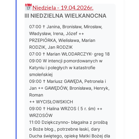
Niedziela - 19.04.2026r.
III NIEDZIELNA WIELKANOCNA
07:00 † Janina, Bronisław, Mirosław,
Władysław, Irena, Józef ++
PRZEPIÓRKA, Wielisława, Marian
RODZIK, Jan RODZIK
07:00 † Marian WŁODARCZYK- greg 18
09:00 W intencji pomordowanych w
Katyniu i poległych w katastrofie
smoleńskiej
09:00 † Mariusz GAWĘDA, Petronela i
Jan ++ GAWĘDÓW, Bronisława, Henryk,
Roman
++ WYCISŁOWSKICH
09:00 † Halina WRZOS ( 5 r. śm) ++
WRZOSÓW
11:00 Dziękczynno- błagalna z prośbą
o Boże błog., potrzebne łaski, dary
Ducha świętego, opiekę Matki Bożej dla