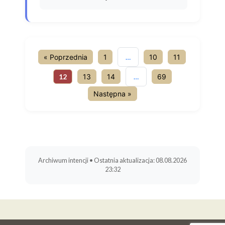
« Poprzednia
1
…
10
11
12
13
14
…
69
Następna »
Archiwum intencji • Ostatnia aktualizacja: 08.08.2026
23:32