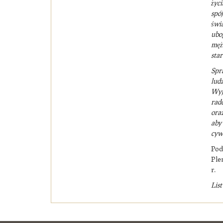
życi
spó
świa
ubog
męż
star
Spr
lud
Wyj
rad
ora
aby
cywi
Pod
Ple
r.
List