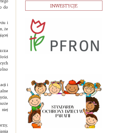
tego
INWESTYCJE
to do
ciu i
m, że
jącej
szcza
ości
cych
wolno
cji i
kalne
cia,
 może
niej
rzy,
jania