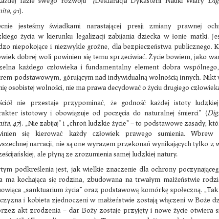
ażdej fazie swego rozwoju”
(
Deklaracja Dykasterii Nauki Wiary
Dig
nita
, 91
).
cnie jesteśmy świadkami narastającej presji zmiany prawnej och
zkiego życia w kierunku legalizacji zabijania dziecka w łonie matki. Je
dzo niepokojące i niezwykle groźne, dla bezpieczeństwa publicznego. 
owiek dobrej woli powinien się temu sprzeciwiać. Życie bowiem, jako wa
zelna każdego człowieka i fundamentalny element dobra wspólnego, 
rem podstawowym, górującym nad indywidualną wolnością innych. Nikt 
mię osobistej wolności, nie ma prawa decydować o życiu drugiego człowiek
ściół nie przestaje przypominać, że godność każdej istoty ludzkie
rakter istotowy i obowiązuje od poczęcia do naturalnej śmierci” (
Dig
nita
,
47
). „Nie zabijaj” i „chroń ludzkie życie” – to podstawowe zasady, kt
inien się kierować każdy człowiek prawego sumienia. Wbrew 
szechnej narracji, nie są one wyrazem przekonań wynikających tylko z 
eścijańskiej, ale płyną ze zrozumienia samej ludzkiej natury.
tym podkreślenia jest, jak wielkie znaczenie dla ochrony poczynająceg
ia ma kochająca się rodzina, zbudowana na trwałym małżeństwie rodz
nowiąca „sanktuarium życia” oraz podstawową komórkę społeczną. „Tak
czyzna i kobieta zjednoczeni w małżeństwie zostają włączeni w Boże dz
rzez akt zrodzenia – dar Boży zostaje przyjęty i nowe życie otwiera s