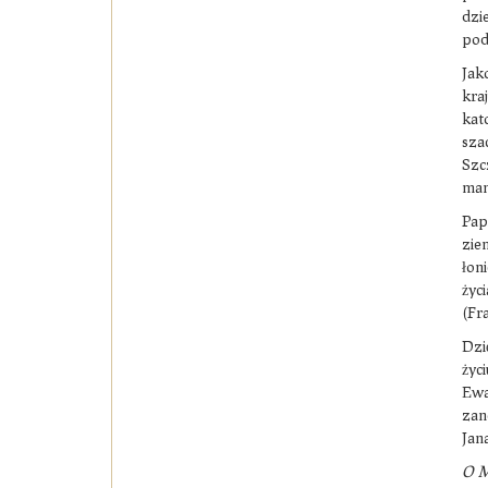
dzi
pod
Jak
kra
kat
sza
Szc
man
Pap
zie
łoni
życ
(Fr
Dzi
życ
Ewa
zan
Jana
O M