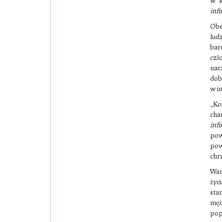
w k
infi
Obe
lud
bar
czł
nac
dob
w i
„Ko
cha
infi
pow
pow
chrz
War
życ
sta
męż
pop