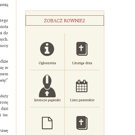
łamią
szego
ZOBACZ ROWNIEŻ
ioła
ni do
ych.
 mocy
ędzie
Ogłoszenia
Lituriga dnia
się w
panem
ię!”
służy
Intencje papieski
Listy pasterskie
bronę
 dziś
i św.
prawę