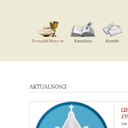
Porządek Mszy św
Kancelaria
Kontakt
AKTUALNOŚCI
LI
ŻY
List