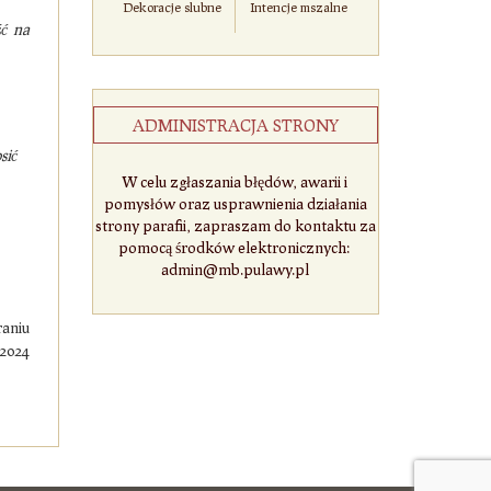
Dekoracje slubne
Intencje mszalne
ść na
ADMINISTRACJA STRONY
sić
W celu zgłaszania błędów, awarii i
pomysłów oraz usprawnienia działania
strony parafii, zapraszam do kontaktu za
pomocą środków elektronicznych:
admin@mb.pulawy.pl
raniu
 2024