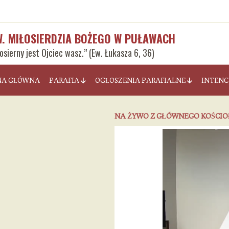
W. MIŁOSIERDZIA BOŻEGO W PUŁAWACH
łosierny jest Ojciec wasz.” (Ew. Łukasza 6, 36)
NA GŁÓWNA
PARAFIA
OGŁOSZENIA PARAFIALNE
INTENC
NA ŻYWO Z GŁÓWNEGO KOŚCI