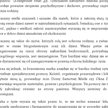
yszłość” (
Evangelium vitae, 43
). Tymczasem zabójstwo dziecka poczę
oduje poważne cierpienie psychofizyczne i duchowe, prowadząc częs
icia rodziny.
ażamy wielki szacunek i uznanie dla matek, które z miłością służą ży
onią swoje dzieci nawet w najtrudniejszych sytuacjach. Świadczą one o ty
ość, piękno i wielkość miłości macierzyńskiej wyrażają się w nieprzemija
ce o dobro dzieci niezależnie od okoliczności.
acamy się także do ojców, których rolą jest ochrona rodziny, a zwła
iet w stanie błogosławionym oraz ich dzieci. Wasze pełne mił
ngażowanie na rzecz obrony najbardziej bezbronnych, potrzebują
zególnego wsparcia, jest niezastąpione. Tym bardziej więc dzisiaj nie 
 dystansować się od zaangażowania w prawną ochronę ludzkiego życia.
rza się jednak, że brzemienna matka znajduje się w bardzo trudnej sytua
rzebuje specjalistycznej pomocy. Kościół, organizacje pozarządowe i lo
tytucje niosą ją, prowadząc m.in. Domy Samotnej Matki czy Okna Ży
ewniając wsparcie materialne, prawne i psychologiczne. Tej pomocy nie
dy zabraknąć również ze strony państwa. Wszyscy jesteśmy do 
owiązani.
ska o życie wyraża się także przez to, że nie wolno zmuszać leka
sonelu medycznego i farmaceutów do angażowania się w proceder zabi