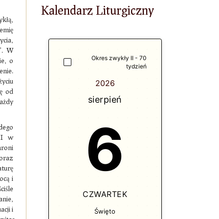
Kalendarz Liturgiczny
kłą,
iemię
ycia,
u”. W
Okres zwykły II - 70
ie, o
tydzień
enie.
życiu
2026
ię od
sierpień
ażdy
6
żdego
II w
hroni
oraz
aturę
ocą i
ciśle
CZWARTEK
anie,
cji i
Święto