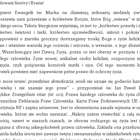
łowani Siostry i Bracia!
gment Ewangelii św. Marka na dzisiejszą jedenastą niedzielę zwy
ostawia nam przesłanie o królestwie Bożym, które Bóg „wsiewa” w z
kiego serca. Teksty liturgiczne wyjaśniają, że jest to „królestwo prawdy i ż
lestwo świętości i łaski, królestwo sprawiedliwości, miłości i pokoj
ypowieści o ziarnku gorczycy dostrzegamy troskę Boga o życie ludzk
ne i właściwe warunki jego rozwoju i wzrostu, a wreszcie, o jego zbawi
 Wszechmogący jest Dawcą Życia, przez co jest obecny w poczęciu i 
dego człowieka. Życie nowej, unikalnej osoby ludzkiej, rozpoczyna s
zęcia, czyli połączenia komórek matki i ojca. Od tego momentu k
owiek powinien mieć zapewnione pełne prawo do ochrony życia.
e może istnieć
prawdziwa demokracja
, jeżeli nie uznaje się godności ka
owieka i nie szanuje jego praw” – przypominał św. Jan Paweł 
yklice
Evangelium vitae (nr 101
). Prawa każdego człowieka do życia c
szechna Deklaracja Praw Człowieka, Karta Praw Podstawowych UE 
stytucja RP i zapisy ustawowe. Jest to elementarna zasada wpisana w n
owieka, której nie wolno naruszać. „Należy zatem stwierdzić z całą m
nością, nawet w naszych czasach, że obrona rodzącego się życia jest ś
ązana z obroną jakiegokolwiek prawa człowieka. Zakłada ona przekon
ażda ludzka istota jest zawsze święta i nienaruszalna w jakiejkolwiek sytua