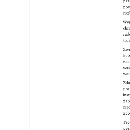
prz
pow
rozb
Wyr
chr
rad
tros
Zwr
kob
zaa
szc
wam
Zda
pot
ins
zap
nig
zob
Tro
per