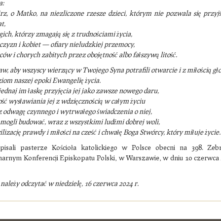
a:
jrz, o Matko, na niezliczone rzesze dzieci, którym nie pozwala się przyj
t,
ich, którzy zmagają się z trudnościami życia,
czyzn i kobiet — ofiary nieludzkiej przemocy,
ców i chorych zabitych przez obojętność albo fałszywą litość.
aw, aby wszyscy wierzący w Twojego Syna potrafili otwarcie i z miłością gło
ziom naszej epoki Ewangelię życia.
ednaj im łaskę przyjęcia jej jako zawsze nowego daru,
ość wysławiania jej z wdzięcznością w całym życiu
z odwagę czynnego i wytrwałego świadczenia o niej,
 mogli budować, wraz z wszystkimi ludźmi dobrej woli,
lizację prawdy i miłości na cześć i chwałę Boga Stwórcy, który miłuje życie.
pisali pasterze Kościoła katolickiego w Polsce obecni na 398. Zeb
narnym Konferencji Episkopatu Polski, w Warszawie, w dniu 10 czerwca
 należy odczytać w niedzielę, 16 czerwca 2024 r.