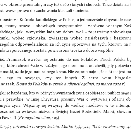
eci w okresie prenatalnym czy też osób starych i chorych. Takie działania 
stawowe prawo do zachowania klauzuli sumienia.
o pasterze Kościoła katolickiego w Polsce, a jednocześnie obywatele na
ju, mamy prawo i obowiązek przypomnieć – zarówno wiernym Kośc
olickiego, jak i wszystkim ludziom dobrej woli – że jesteśmy zobowiąza
cunku wobec człowieka, zwłaszcza wobec najsłabszych i bezbronn
zególna odpowiedzialność za ich życie spoczywa na tych, którym na
datu społecznego została powierzona troska o dobro wspólne.
ież Franciszek zwrócił się ostatnio do nas Polaków: „Niech Polska b
mią, która chroni życie w każdym jego momencie, od chwili, gdy pojawia 
e matki, aż do jego naturalnego kresu. Nie zapominajcie, że nikt nie jest 
ia, czy to swojego, czy też innych. Z serca wam błogosław
anciszek,
Słowa do Polaków w czasie audiencji ogólnej, 20 marca 2024 r.
).
ękując każdemu, kto w różnych wymiarach życia osobistego i publicznego 
iu i prawdzie, w Imię Chrystusa prosimy Was o wytrwałą i ofiarną o
ngelii życia. Włączmy się wszyscy do wielkiej modlitwy w tej intencji,
oszonej za wstawiennictwem Świętej Bożej Rodzicielki Maryi, słowam
 Pawła II (
Evangelium vitae
, 105)
aryjo, jutrzenko nowego świata, Matko żyjących, Tobie zawierzamy s