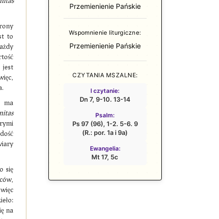
nitas
Przemienienie Pańskie
rony
Wspomnienie liturgiczne:
st to
Przemienienie Pańskie
Każdy
rtość
jest
CZYTANIA MSZALNE:
więc,
a.
I czytanie:
Dn 7, 9-10. 13-14
j ma
nitas
Psalm:
órymi
Ps 97 (96), 1-2. 5-6. 9
(R.: por. 1a i 9a)
dość
wiary
Ewangelia:
Mt 17, 5c
o się
iców,
 więc
ieło:
ię na