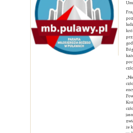
Umi
Fra
poz
ludz
kró
prz
god
Bóg
każ
poc
czł
„Ni
czł
enc
Pow
Kon
czł
jas
zwi
że k