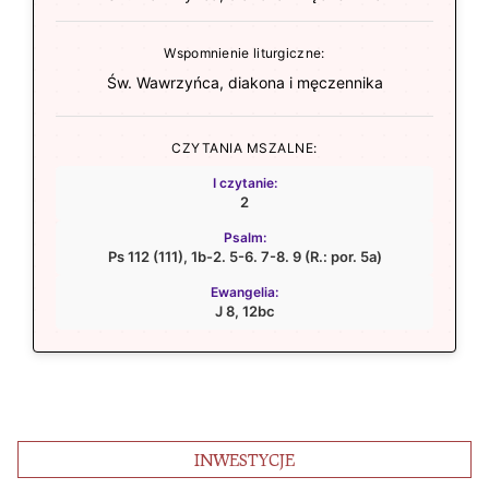
Wspomnienie liturgiczne:
Św. Wawrzyńca, diakona i męczennika
CZYTANIA MSZALNE:
I czytanie:
2
Psalm:
Ps 112 (111), 1b-2. 5-6. 7-8. 9 (R.: por. 5a)
Ewangelia:
J 8, 12bc
INWESTYCJE