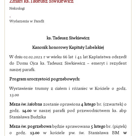
Zmarł ks.Tadeusz Siwkiewicz
Nekrologi
,
Wydarzenia w Parafii
ks. Tadeusz Siwkiewicz
Kanonik honorowy Kapituły Lubelskiej
W dniu 02.02.2021 r w wieku 66 lat i 41 lat Kapłaństwa odszedł
do Domu Ojca ks. Tadeusz Siwkiewicz – emeryt i rezydent
naszej parafii.
Program uroczystości pogrzebowych:
Wystawienie trumny z ciałem i różaniec w Kościele o godz.
13.00
Msza św. żałobna
zostanie oprawiona
4 lutego
br. (czwartek) o
godz.
14.00
w naszej parafii pod przewodnictwem ks. abp
Stanisława Budzika
Msza św. pogrzebowa
będzie sprawowana
5 lutego
br. (piątek)
o godz.
13.00
w kościele pw. św. Stanisława BM
w