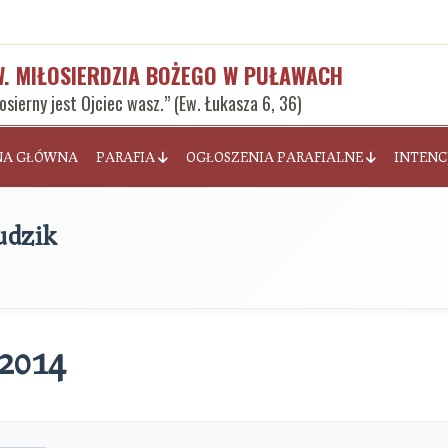
W. MIŁOSIERDZIA BOŻEGO W PUŁAWACH
łosierny jest Ojciec wasz.” (Ew. Łukasza 6, 36)
NA GŁÓWNA
PARAFIA
OGŁOSZENIA PARAFIALNE
INTENC
udzik
 2014