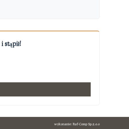
 stąpił!
wykonanie:
Raf-Comp Sp.z.o.o